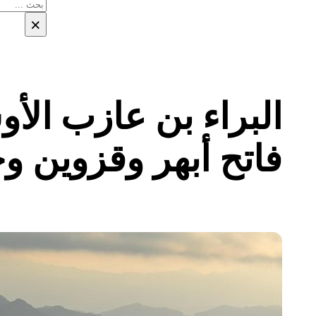
بحث
×
البراء بن عازب الأ
فاتح أبهر وقزوين و