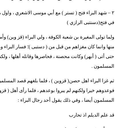
۲ – شهد البراء فتح ( تستر ) مع أبي موسى الاشعري ، واول ما 
في فتح(دسنتبى الرازي )
ولما تولى المغيرة بن شعبة الكوفة ، ولي البراء (قز وين) وأمره
منها وانما كان مغزاهم من قبل من ( دستبی )؛ فسار البراء و
حتى أتى ( أبهر) وكانت محصنة ، فحاصرها وقاتله أهلها ، ولكن
المسلمون .
ثم غزا البراء اهل حصن( قزوين ) ، فلما بلغهم قصد المسلمي
فوعدوهم خيرا ولكنهم لم يبروا بوعدهم ، فلما رأى أهل ( قزو
المسلمون أيضا ، وفي ذلك يقول أحد رجال البراء :
قد علم الديلم اذ تحارب