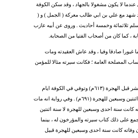
عندما لا يكون مشغولا بالجهاد ، وقد سكن الكوفة
قد شهد مع علي بن ابي طالب معركة ( الجمل ) و (
سلم ثلاثمائة وخمسة أحاديث . وروى عن أبيه عازب
ة ، كما كان من أصحاب الفتيا من الصحابة.
ما غيورا صادقا وفيا ، وقد عاش العقيدته ومات
 حساب المصلحة العامة ؛ فكانت سيرته مثالا للمؤمن
وكان عمره يوم الخندق خمس عشرة سنة ، لذلك ولد سنة عشر قبل الهجرة (٦١٣م) وتوفي في الكوفة ايام
مصعب بن الزبير ، وقيل : بل توفي في المدينة المنورة سنة اثنتين وسبعين للهجرة (٦٩١م) . وفي رواية انه مات
 كانت سنة احدى وسبعين للهجرة لا سنة اثنتين
مع على ذلك كتاب سيرته والمؤرخون له ، بينما
 وفاته كانت سنة احدى وسبعين للهجرة قبيل