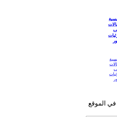
يسية
الات
ب
ئيات
ر
يسية
الات
ب
ئيات
ر
في الموقع