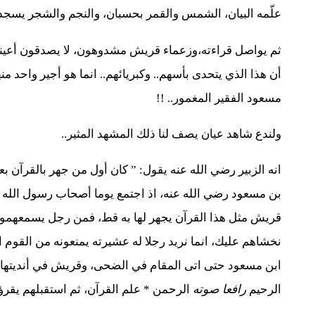
علّمه البيان، الشمس والقمر بحسبان، والنجم والشجر يسجد
ثم يواصل قراءته،وزعماء قريش مشدوهون، لا يصدقون أعينهم ا
أن هذا الذي يتحدى بأسهم.. وكبريائهم.. انما هو أجير واحد 
مسعود الفقير المغمور.. !!
ولندع شاهد عيان يصف لنا ذلك المشهد المثير..
انه الزبير رضي الله عنه يقول: ” كان أول من جهر بالقرآن ب
بن مسعود رضي الله عنه، اذ اجتمع يوما أصحاب رسول الله ص
قريش مثل هذا القرآن يجهر لها به قط، فمن رجل يسمعهموه..؟
نخشاهم عليك، انما نريد رجلا له عشيرته يمنعونه من القوم ان
ابن مسعود حتى اتى المقام في الضحى، وقريش في أنديتها، ف
الرحيم
رافعا صوته
الرحمن * علم القرآن، ثم استقبلهم يقرؤه