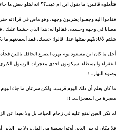
فتأملوه قائلين: ما يقول ابن ام عبد..؟؟ انه ليتلو بعض ما جاء
فقاموا اليه وجعلوا يضربون وجهه، وهو ماض في قراءته حتى بلغ
مصابا في وجهه وجسده، فقالوا له: هذا الذي خشينا عليك.. فقا
شئتم لأغادينّهم بمثلها غدا.. قالوا: حسبك، فقد أسمعتهم ما يك
أجل ما كان ابن مسعود يوم بهره الضرع الحافل باللبن فجأة و
الفقراء والبسطاء، سيكونون احدى معجزات الرسول الكبرى ي
وضوء النهار.. !!
ما كان يعلم أن ذلك اليوم قريب.. ولكن سرعان ما جاء اليوم و
معجزة من المعجزات.. !!
لم تكن العين لتقع عليه في زحام الحياة.. بل ولا بعيدا عن الزح
فلا مكان له بين الذين أوتوا بسطة من المال، ولا بين الذين 