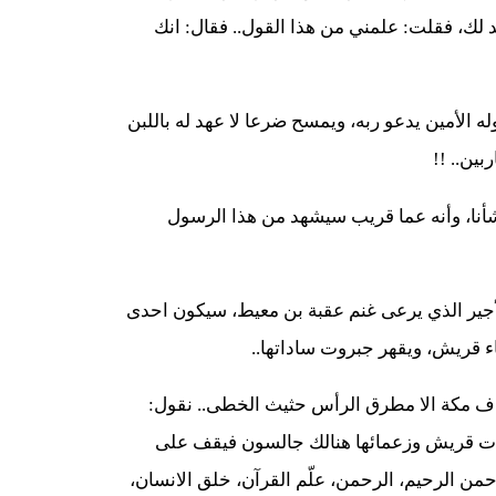
 لك، فقلت: علمني من هذا القول.. فقال: انك
ه الأمين يدعو ربه، ويمسح ضرعا لا عهد له باللبن
بين.. !!
 شأنا، وأنه عما قريب سيشهد من هذا الرسول
الأجير الذي يرعى غنم عقبة بن معيط، سيكون احدى
اء قريش، ويقهر جبروت ساداتها..
اف مكة الا مطرق الرأس حثيث الخطى.. نقول:
دات قريش وزعمائها هنالك جالسون فيقف على
رحمن الرحيم، الرحمن، علّم القرآن، خلق الانسان،