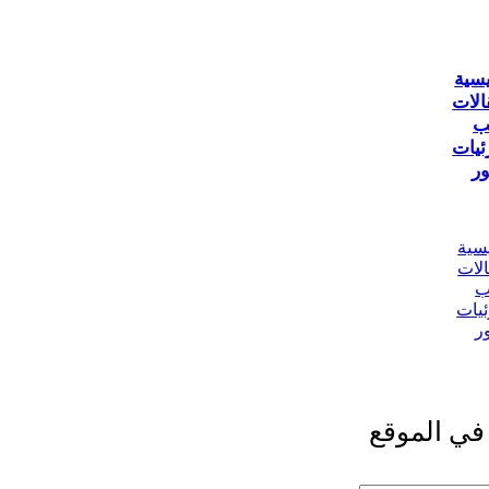
يسية
الات
ب
ئيات
ر
يسية
الات
ب
ئيات
ر
في الموقع