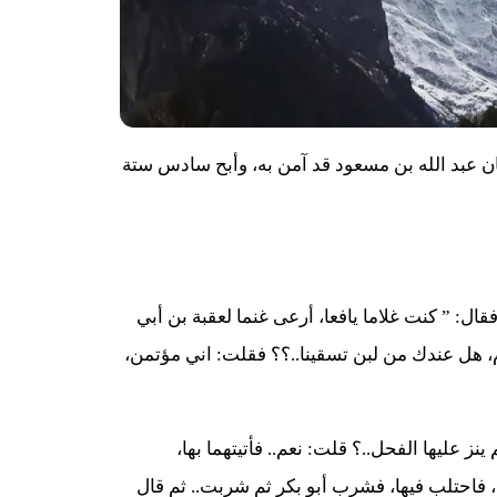
ان عبد الله بن مسعود قد آمن به، وأبح سادس ستة
ل: ” كنت غلاما يافعا، أرعى غنما لعقبة بن أبي
ام، هل عندك من لبن تسقينا..؟؟ فقلت: اني مؤتمن،
ز عليها الفحل..؟ قلت: نعم.. فأتيتهما بها،
، فاحتلب فيها، فشرب أبو بكر ثم شربت.. ثم قال