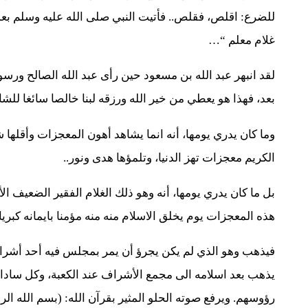
للضرع: اقلص، فقلص.. فأتيت النبي صلى الله عليه وسلم بعد
غلام معلم “…
لقد انبهر عبد الله بن مسعود حين رأى عبد الله الصالح ورسول
بعد، فهذا هو يعطي من خير الله ورزقه لبنا خالصا سائغا للشار
وما كان يدري يومها، أنه انما يشاهد أهون المعجزات وأقلها
الكريم معجزات تهز الدنيا، وتلمؤها هدى ونور..
بل ما كان يدري يومها، أنه وهو ذلك الغلام الفقير الضعيف 
هذه المعجزات يوم يخلق الاسلام منه منه مؤمنا بايمانه كبري
فيذهب وهو الذي لم يكن يجرؤ أن يمر بمجلس فيه أحد أشر
يذهب بعد اسلامه الى مجمع الأشراف عند الكعبة، وكل سا
رؤوسهم. ويرفع صوته الحلو المثير بقرآن الله: (بسم الله ال