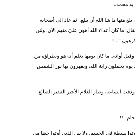
 به محمد..
 منها ما شا الله أن يبلغ.. ثم عاد الى أصحابه
ل: ما كان أعداء الله أهون عليّ منهم الآن، ولئن
رهون “.. !!
قبل أوانه.. ما كان يومها يعلم أنه هو ونظراؤه من
وم يحملون راية الله، ويقهرون بها نور الشمس
دقت الساعة، وصار الغلام الأجير الفقير الضائع
ام.. !!
أوتوا بسطة في الجسم، ولا بين الذين أوتوا حظا من