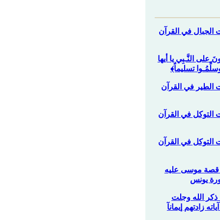
ت الجبال في القرآن
نَ على النَّـبِي يا أيها
لِّمُـوا تسليماً﴾
ت الطير في القرآن
ت التوكل في القرآن
ت التوكل في القرآن
من قصة موسى عليه
رة يونس
ا ذكر الله وجلت
اته زادتهم إيمانآ