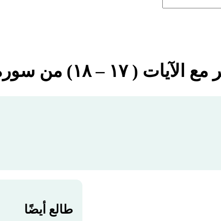
ت ( ١٧ – ١٨) من سورة المائدة
طالع أيضًا