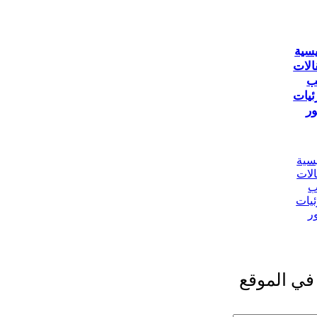
يسية
الات
ب
ئيات
ر
يسية
الات
ب
ئيات
ر
في الموقع