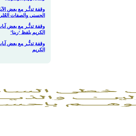
وقفة تدبُّـر مع بعض الآي
الحسنى والصفات العُلى
وقفة تدبُّـر مع بعض آيا
الكريم بلفظ ‘ربنا’
وقفة تدبُّـر مع بعض آي
الكريم