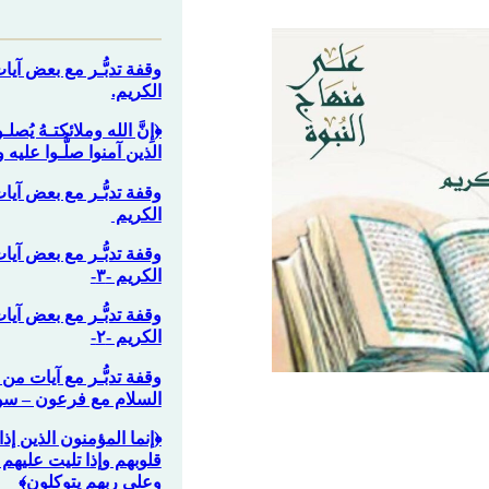
وقفة تدبُّـر مع بعض آيا
الكريم.
‏﴿إِنَّ الله وملائكتـهُ يُصلـو
الذين آمنوا صلُّـوا عليه وس
وقفة تدبُّـر مع بعض آيا
الكريم
وقفة تدبُّـر مع بعض آيا
الكريم -٣-
وقفة تدبُّـر مع بعض آيا
الكريم -٢-
وقفة تدبُّـر مع آيات 
السلام مع فرعون – سو
﴿إنما المؤمنون الذين إذ
قلوبهم وإذا تليت عليهم آي
وعلى ربهم يتوكلون﴾