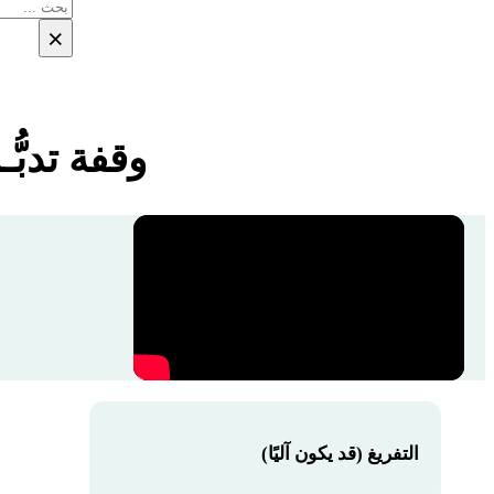
بحث
×
وقفة تدبُّـر مع الآيا
التفريغ (قد يكون آليًا)