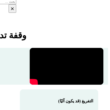
بحث
×
وقفة تدبر مع ال
التفريغ (قد يكون آليًا)