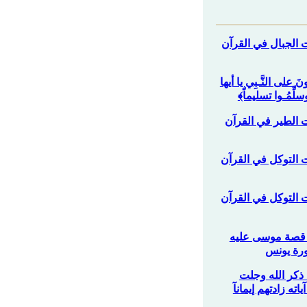
ت الجبال في القرآن
نَ على النَّـبِي يا أيها
لِّمُـوا تسليماً﴾
ت الطير في القرآن
ت التوكل في القرآن
ت التوكل في القرآن
من قصة موسى عليه
رة يونس
ا ذكر الله وجلت
اته زادتهم إيمانآ