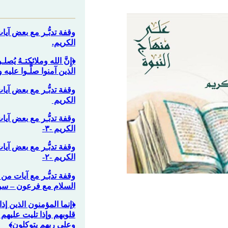
وقفة تدبُّـر مع بعض آيا
الكريم.
‏﴿إِنَّ الله وملائكتـهُ يُصلـو
الذين آمنوا صلُّـوا عليه وس
وقفة تدبُّـر مع بعض آيا
الكريم
وقفة تدبُّـر مع بعض آيا
الكريم -٣-
وقفة تدبُّـر مع بعض آيا
الكريم -٢-
وقفة تدبُّـر مع آيات 
السلام مع فرعون – سو
﴿إنما المؤمنون الذين إذ
قلوبهم وإذا تليت عليهم آي
وعلى ربهم يتوكلون﴾