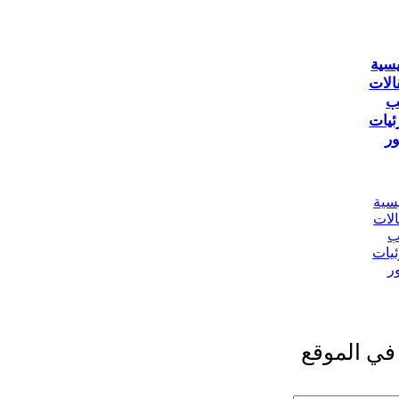
يسية
الات
ب
ئيات
ر
يسية
الات
ب
ئيات
ر
في الموقع