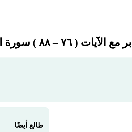
آيات ( ٧٦ – ٨٨ ) سورة القصص
طالع أيضًا