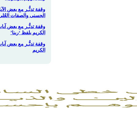
وقفة تدبُّـر مع بعض الآي
الحسنى والصفات العُلى
وقفة تدبُّـر مع بعض آيا
الكريم بلفظ ‘ربنا’
وقفة تدبُّـر مع بعض آي
الكريم