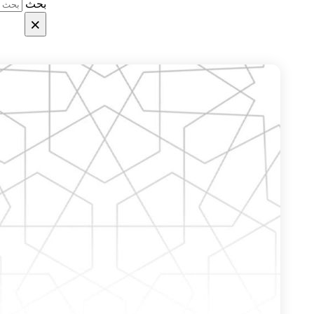
بحث
×