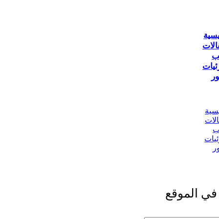
يسية
الات
ب
ئيات
ر
يسية
الات
ب
ئيات
ر
في الموقع