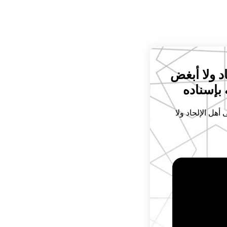
 ولا أبغض
بإسناده
هل الإلحاد ولا