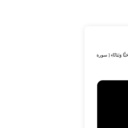
ً ثَجَّاجًا (14) لِّنُخْرِجَ بِهِ حَبًّا وَنَبَاتًا﴾ [ سورة