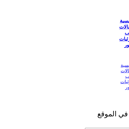
يسية
الات
ب
ئيات
ر
يسية
الات
ب
ئيات
ر
في الموقع