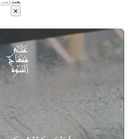
بحث
×