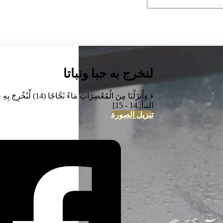
لنخرج به حبا ونباتا
﴿ وَأَنزَلْنَا مِنَ الْمُعْصِرَاتِ مَاء
النبأ: 14 - 15]
تنزيل الصورة