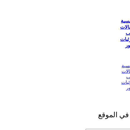
يسية
الات
ب
ئيات
ر
يسية
الات
ب
ئيات
ر
في الموقع