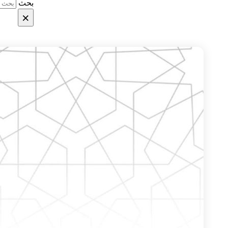
بحث
×