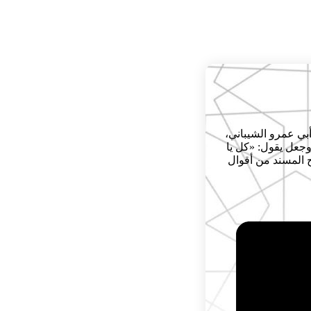
أبي عمرو الشيباني،
، وجعل يقول: «كل يا
ح المسند من أقوال