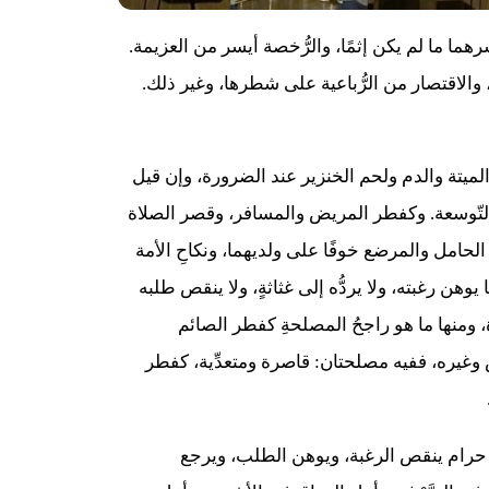
رهما ما لم يكن إثمًا، والرُّخصة أيسر من العزيمة.
الاقتصار من الرُّباعية على شطرها، وغير ذلك.
ل الميتة والدم ولحم الخنزير عند الضرورة، وإن قيل
 والتّوسعة. وكفطر المريض والمسافر، وقصر الصلاة
 الحامل والمرضع خوفًا على ولديهما، ونكاحِ الأمة
ن رغبته، ولا يردُّه إلى غثاثةٍ، ولا ينقص طلبه
رة، ومنها ما هو راجحُ المصلحةِ كفطر الصائم
غيره، ففيه مصلحتان: قاصرة ومتعدِّية، كفطر
ا حرام ينقص الرغبة، ويوهن الطلب، ويرجع