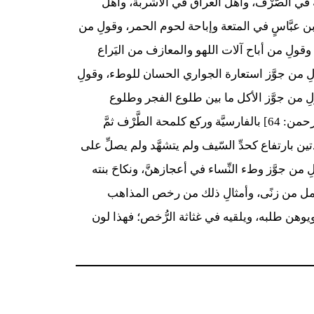
ّة في الصَّرْف، وأهل العراق في الأشربة، وأهل
ن عبَّاسٍ في المتعة وإباحة لحوم الحمر، وقولِ من
ٍ، وقولِ من أباح آلات اللهو والمعازف من اليَراع
قولِ من جوَّز استعارة الجواري الحسان للوطء، وقولِ
ولِ من جوَّز الأكل ما بين طلوع الفجر وطلوع
الشمس للصائم، وقولِ من صحَّح الصلاة بـ {مُدۡهَآمَّتَانِ} [الرحمن: 64] بالفارسيَّة وركع كلمحة الطَّرْف ثمَّ
 بارتفاع كحدِّ السّيف ولم يتشهَّد ولم يصلِّ على
من جوَّز وطء النِّساء في أعجازهنَّ، ونكاحَ بنته
حمل من زنًى، وأمثالِ ذلك من رخص المذاهب
ويوهن طلبه، ويلقيه في غثاثة الرُّخص؛ فهذا لون