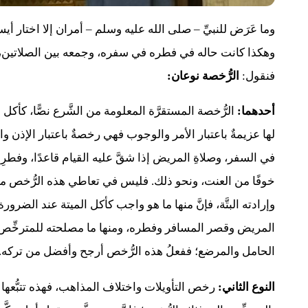
وما عَرَض للنبيِّ – صلى الله عليه وسلم – أمران إلا اختار أيس
وهكذا كانت حاله في فطره في سفره، وجمعه بين الصلاتين، و
فنقول:
الرُّخصة نوعان:
أحدهما:
الرُّخصة المستقرَّة المعلومة من الشَّرع نصًّا، كأك
لها عزيمةٌ باعتبار الأمر والوجوب فهي رخصةٌ باعتبار الإذن
في السفر، وصلاةِ المريض إذا شقَّ عليه القيام قاعدًا، وفطرِ
خوفًا من العنت، ونحو ذلك. فليس في تعاطي هذه الرُّخص ما يوه
وإرادته البتَّة، فإنَّ منها ما هو واجب كأكل الميتة عند الضرو
المريض وقصر المسافر وفطره، ومنها ما مصلحته للمترخِّص و
الحامل والمرضع؛ ففعلُ هذه الرُّخص أرجح وأفضل من تركه.
النوع الثاني:
رخص التأويلات واختلاف المذاهب، فهذه تتبُّعه