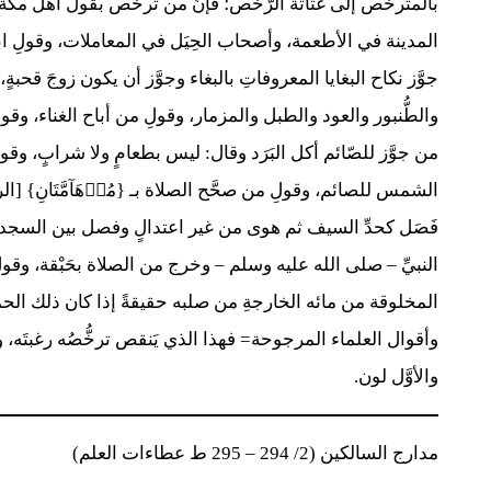
بالمترخِّص إلى غثاثة الرُّخص؛ فإنَّ من ترخَّص بقول أهل مكَ
المدينة في الأطعمة، وأصحاب الحِيَل في المعاملات، وقولِ اب
جوَّز نكاح البغايا المعروفاتِ بالبغاء وجوَّز أن يكون زوجَ قحبة
والطُّنبور والعود والطبل والمزمار، وقولِ من أباح الغناء، و
من جوَّز للصّائم أكل البَرَد وقال: ليس بطعامٍ ولا شرابٍ، وق
فَصَل كحدِّ السيف ثم هوى من غير اعتدالٍ وفصل بين السجدتين
النبيِّ – صلى الله عليه وسلم – وخرج من الصلاة بحَبْقة، وقولِ 
المخلوقة من مائه الخارجةِ من صلبه حقيقةً إذا كان ذلك ال
وأقوال العلماء المرجوحة= فهذا الذي يَنقص ترخُّصُه رغبتَه، 
والأوَّل لون.
مدارج السالكين (2/ 294 – 295 ط عطاءات العلم)