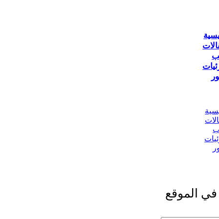
يسية
الات
ب
ئيات
ر
يسية
الات
ب
ئيات
ر
في الموقع