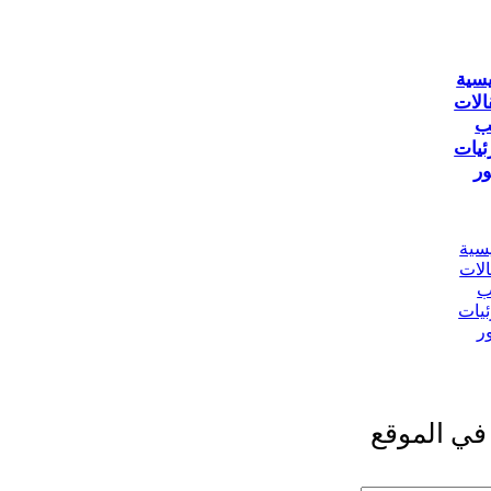
يسية
الات
ب
ئيات
ر
يسية
الات
ب
ئيات
ر
في الموقع