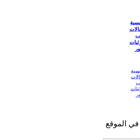
يسية
الات
ب
ئيات
ر
يسية
الات
ب
ئيات
ر
في الموقع