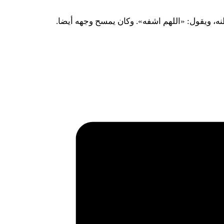
ه، ويقول: «اللهم اشفه». وكان يمسح وجهه أيضا.