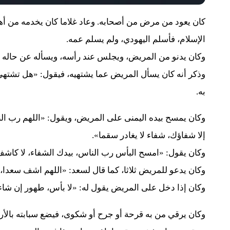
كان يعود من مرض من أصحابه. وعاد غلاما كان يخدمه من أ
الإسلام، فأسلم اليهودي، ولم يسلم عمه.
وكان يدنو من المريض، ويجلس عند رأسه، ويسأله عن حاله
وذكر أنه كان يسأل المريض عما يشتهيه، فيقول: «هل تشتهي ش
به.
وكان يمسح بيده اليمنى على المريض، ويقول: «اللهم رب ال
إلا شفاؤك، شفاء لا يغادر سقما».
وكان يقول: «امسح البأس رب الناس، بيدك الشفاء، لا كاشف 
وكان يدعو للمريض ثلاثا، كما قال لسعد: «اللهم اشف سعدا
وكان إذا دخل على المريض يقول له: «لا بأس، طهور إن شاء 
وكان يرقي من به قرحة أو جرح أو شكوى، فيضع سبابته بالأرض