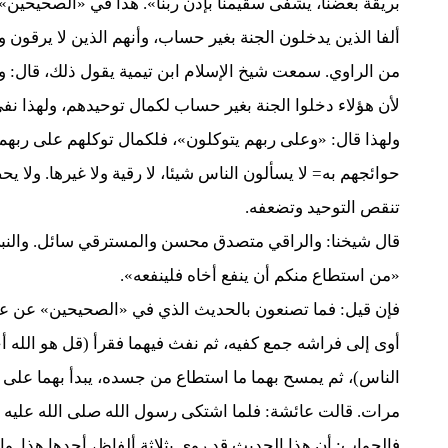
بريقة بعضنا، يشفى سقيمنا بإذن ربنا». هذا في «الصحيحين
ألفا الذين يدخلون الجنة بغير حساب، وأنهم الذين لا يرقون 
من الراوي. سمعت شيخ الإسلام ابن تيمية يقول ذلك، قال: و
لأن هؤلاء دخلوا الجنة بغير حساب لكمال توحيدهم، ولهذا نف
ولهذا قال: «وعلى ربهم يتوكلون»، فلكمال توكلهم على ربهم،
حوائجهم به= لا يسألون الناس شيئا، لا رقية ولا غيرها. ولا
تنقص التوحيد وتضعفه.
قال شيخنا: والراقي متصدق محسن والمسترقي سائل. والنبي
«من استطاع منكم أن ينفع أخاه فلينفعه».
فإن قيل: فما تصنعون بالحديث الذي في «الصحيحين» عن عائ
أوى إلى فراشه جمع كفيه، ثم نفث فيهما فقرأ (قل هو الله أ
الناس)، ثم يمسح بهما ما استطاع من جسده، يبدأ بهما على
مرات. قالت عائشة: فلما اشتكى رسول الله صلى الله عليه و
فالجواب: أن هذا الحديث قد روي بثلاثة ألفاظ، أحدها هذا. و