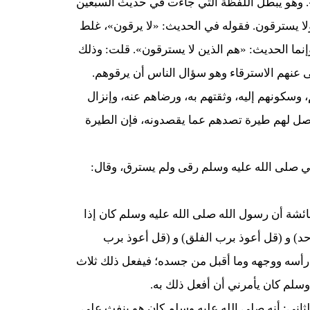
». وهو يبطل اللفظة التي جاءت في حديث السبعين
ولا يسترقون. فقوله في الحديث: «لا يرقون»، غلط
إنما الحديث: «هم الذين لا يسترقون». قلت: وذلك
ى عنهم الاسترقاء وهو سؤال الناس أن يرقوهم.
 وسكونهم إليه، وثقتهم به، ورضاهم عنه، وإنزال
 يحصل لهم طيرة تصدهم عما يقصدونه، فإن الطيرة
 صلى الله عليه وسلم رقى ولم يسترق، وقال:
شة أن رسول الله صلى الله عليه وسلم كان إذا
حد) و (قل أعوذ برب الفلق) و (قل أعوذ برب
 رأسه ووجهه وما أقبل من جسده؛ فيفعل ذلك ثلاث
سلم كان يأمرني أن أفعل ذلك به.
الثاني: أنه صلى الله عليه وسلم كان هو ينفث على