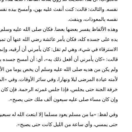
نفسه. والثالث: قالت: كنت أنفث عليه بهن، وأمسح بيده نفسه
نفسه بالمعوذات، وينفث.
وهذه الألفاظ يفسر بعضها بعضا. فكان صلى الله عليه وسلم
يده على جسده كله، فكان يأمر عائشة رضي الله عنها أن تم
الاسترقاء في شيء، وهي لم تقل: كان يأمرني أن أرقيه، وإن
قالت: «كان يأمرني أن أفعل ذلك به»، أي: أن أمسح جسده بيد
ولم يكن من هديه صلى الله عليه وسلم أن يخص يوما من الأيا
لأمته عيادة المرضى ليلا ونهارا، وفي سائر الأوقات. وفي «
خرفة الجنة حتى يجلس، فإذا جلس غمرته الرحمة. فإن كا
وإن كان مساء صلى عليه سبعون ألف ملك حتى يصبح».
وفي لفظ: «ما من مسلم يعود مسلما إلا ابتعث الله له سبعي
حتى يمسي، وأي ساعة من الليل كانت حتى يصبح».