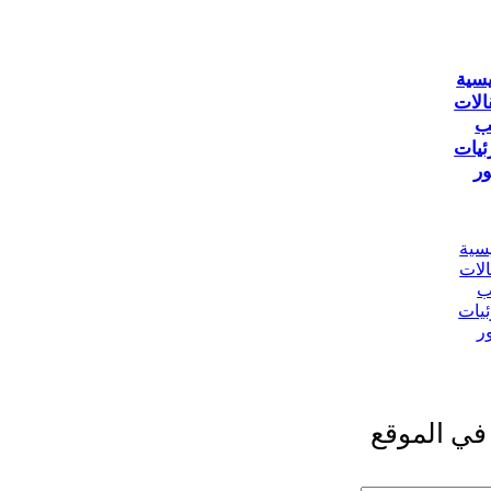
يسية
الات
ب
ئيات
ر
يسية
الات
ب
ئيات
ر
في الموقع