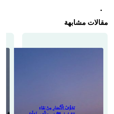
مَيْرِ بْنِ وَهْبٍ رضي