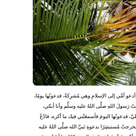
ُ أدعو أمِّي إلى الإسلامِ وهي مُشرِكةٌ، فدعوتُها يومًا،
تُ رَسولَ اللهِ صلَّى اللهُ عليه وسلَّم وأنا أبكي،
ليَّ، فدعوتُها اليومَ فأسمعَتْني فيك ما أكره، فادْعُ
َ، فخرجتُ مُستبشِرًا بدعوةِ نَبيِّ الله صلَّى اللهُ عليه