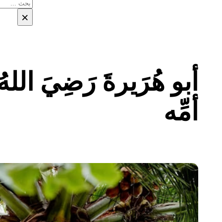
بحث
×
أبو هُرَيرةَ رَضِيَ ال
أمِّه