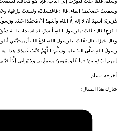
وسلَّم، فلمَّا جِئتُ فصِرْتُ إلى البابِ، فإذا هو مُجافٌ، فسمعَتْ أ
وسمعتُ خَضخَضةَ الماءِ، قال: فاغتسلَتْ، ولبسَتْ دِرْعَها، وعَجِل
هُرَيرةَ: أشهَدُ أنْ لا إلهَ إلَّا اللهُ، وأشهَدُ أنَّ مُحَمَّدًا عَبدُه
الفَرَحِ! قال: قُلتُ: يا رسولَ اللهِ، أبشِرْ، قد استجاب اللهُ دعْوَت
وقال خَيرًا، قال: قُلتُ: يا رسولَ اللهِ، ادْعُ اللهَ أن يحبِّبَني أنا و
رسولُ اللهِ صلَّى اللهُ عليه وسلَّم: اللَّهُمَّ حَبِّبْ عُبيدَك هذا -يعن
إليهم المُؤمِنينَ؛ فما خُلِق مُؤمِنٌ يسمَعُ بي ولا يَراني إلَّا أحَبَّني
أخرجه مسلم
شارك هذا المقال: