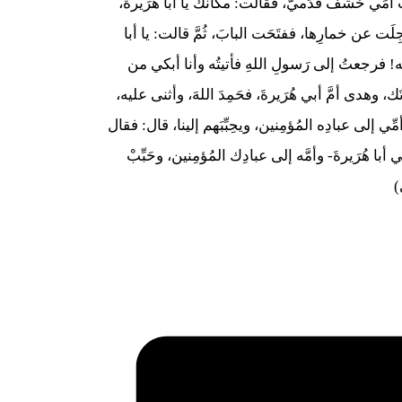
مِّي خَشْفَ قَدَميَّ، فقالت: مكانَك يا أبا هُرَيرةَ،
َت عن خمارِها، ففتَحَت البابَ، ثُمَّ قالت: يا أبا
 ورَسولُه! فرجعتُ إلى رَسولِ اللهِ فأتيتُه وأنا أبكي من
َك، وهدى أمَّ أبي هُرَيرةَ، فحَمِدَ اللهَ، وأثنى عليه،
أمِّي إلى عبادِه المُؤمِنين، ويحِبِّبَهم إلينا، قال: فقال
ي أبا هُرَيرةَ- وأمَّه إلى عبادِك المُؤمِنين، وحَبِّبْ
)