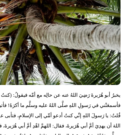
يخبرُ أبو هُرَيرةَ رَضِيَ اللهُ عنه عن حالِه مع أمِّه فيقولُ: (كنت
فأسمعَتْني في رَسولِ اللهِ صلَّى اللهُ عليه وسلَّم ما أكرَهُ! فأتي
قُلتُ: يا رَسولَ اللهِ إنِّي كنتُ أدعو أمِّي إلى الإسلامِ، فتأبى ع
اللهَ أن يهدِيَ أمَّ أبي هُرَيرةَ، فقال: اللهمَّ اهْدِ أمَّ أبي هُرَيرة