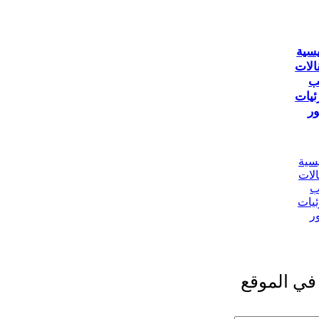
يسية
الات
ب
ئيات
ر
يسية
الات
ب
ئيات
ر
في الموقع